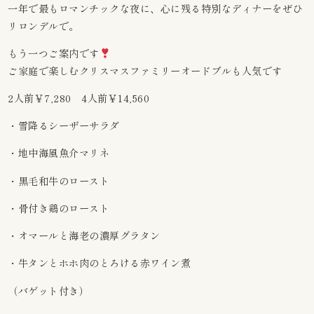
一年で最もロマンチックな夜に、心に残る特別なディナーをぜひ
リロンデルで。
もう一つご案内です
ご家庭で楽しむクリスマスファミリーオードブルも人気です
2人前￥7,280 4人前￥14,560
・雪降るシーザーサラダ
・地中海風魚介マリネ
・黒毛和牛のロースト
・骨付き鶏のロースト
・オマールと海老の濃厚グラタン
・牛タンとホホ肉のとろける赤ワイン煮
（バゲット付き）