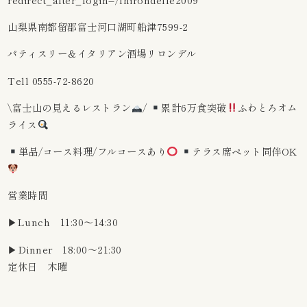
山梨県南都留郡富士河口湖町船津7599-2
パティスリー＆イタリアン酒場リロンデル
Tell 0555-72-8620
\富士山の見えるレストラン
/
累計6万食突破
ふわとろオム
ライス
単品/コース料理/フルコースあり
テラス席ペット同伴OK
営業時間
▶︎Lunch 11:30〜14:30
▶︎Dinner 18:00〜21:30
定休日 木曜