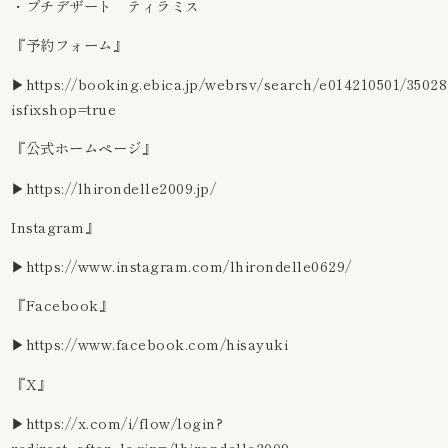
・プチデザート ティラミス
『予約フォーム』
▶︎
https://booking.ebica.jp/webrsv/search/e014210501/35028
isfixshop=true
『公式ホームページ』
▶︎
https://lhirondelle2009.jp/
Instagram』
▶︎
https://www.instagram.com/lhirondelle0629/
『Facebook』
▶︎
https://www.facebook.com/hisayuki
『X』
▶︎
https://x.com/i/flow/login?
redirect_after_login=/lhirondelle2009