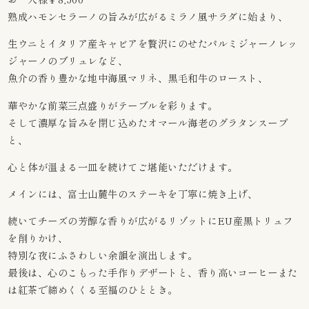
熟成ハモンセラーノの旨みが広がるミラノ風サラダに始まり、
生ウニとイタリア産キャビアを贅沢にのせたパルミジャーノレッ
ジャーノのブリュレなど、
魚介の香り豊かな地中海風マリネ、黒毛和牛のロースト、
華やかな前菜三点盛りがテーブルを彩ります。
そして濃厚な旨みを閉じ込めたオマール海老のグラタンスープ
と、
心と体が温まる一皿を続けてご堪能いただけます。
メインには、富士山麓牛のステーキを丁寧に焼き上げ、
続いてチーズの芳醇な香りが広がるリゾットにEU産黒トリュフ
を削りかけ、
特別な夜にふさわしい余韻を演出します。
最後は、心のこもった手作りデザートと、香り高いコーヒーまた
は紅茶で締めくくる至福のひととき。